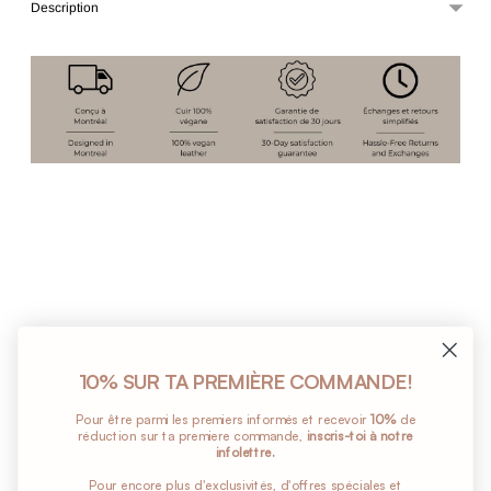
Description
Ajouter
un
produit
à
votre
panier
Avis Clients
10% SUR TA PREMIÈRE COMMANDE!
Pour être parmi les premiers informés et recevoir
10%
de
réduction sur ta premiere commande,
inscris-toi à notre
Soyez le premier à écrire un avis
infolettre.
Pour encore plus d'exclusivités, d'offres spéciales et