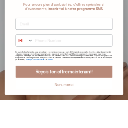
Pour encore plus d'exclusivités, d'offres spéciales et
d'évènements,
inscris-toi à notre programme SMS.
Phone Number
En soumettant ce formulaire, vous consentez à recevoir des messages texte d’information (par exemple, des mises à jour de commande)
et/ou des messages marketing (par exemple, des rappels de panier) de la part d’Essaim, y compris des messages envoyés par
composeur automatique. Le consentement n’est pas une condition d’achat. Des frais de messagerie et de données peuvent s’appliquer. La
fréquence des messages varie. Vous pouvez vous désabonner à tout moment en répondant STOP ou en cliquant sur le lien de désinscription
Politique de confidentialité
Termes
(si disponible).
&
Reçois ton offre maintenant!
Non, merci
ESSAIM X DRAE : LA SUITE